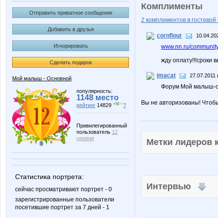
Комплименты
Отправить приватное сообщение
2 комплиментов в гостевой 
Добавить в друзья
cornflour
10.04.20
Игнорировать
www.nn.ru/community/
жду оплату!!!сроки 
Сделать подарок
imacat
27.07.2011 
Мой малыш - Основной
Форум Мой малыш-с
популярность:
1148 место
Вы не авторизованы! Чтоб
+50 ↑
рейтинг
14829
?
Привилегированный
пользователь
12
уровня
Метки лидеров
Статистика портрета:
Интервью
сейчас просматривают портрет - 0
зарегистрированные пользователи
посетившие портрет за 7 дней - 1