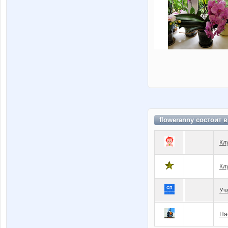
floweranny состоит 
Кл
Кл
Уч
Нас